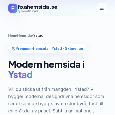
fixahemsida.se
F
by Novaflow AB
Hem
/
Hemsida
/
Ystad
Premium-hemsida i Ystad
·
Skåne län
Modern hemsida i
Ystad
Vill du sticka ut från mängden i Ystad? Vi
bygger moderna, designdrivna hemsidor som
ser ut som de byggts av en stor byrå, fast till
en bråkdel av priset. Subtila animationer,