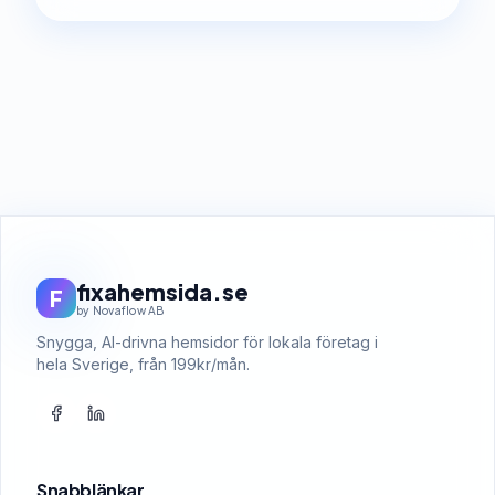
fixahemsida.se
F
by Novaflow AB
Snygga, AI-drivna hemsidor för lokala företag i
hela Sverige, från 199kr/mån.
Snabblänkar