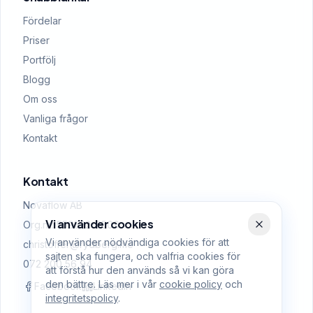
Fördelar
Priser
Portfölj
Blogg
Om oss
Vanliga frågor
Kontakt
Kontakt
Novaflow AB
Vi använder cookies
Org.nr: 559522-0509
Vi använder nödvändiga cookies för att
christoffer@rydberg.me
sajten ska fungera, och valfria cookies för
072 200 56 94
att förstå hur den används så vi kan göra
den bättre. Läs mer i vår
cookie policy
och
Facebook
LinkedIn
integritetspolicy
.