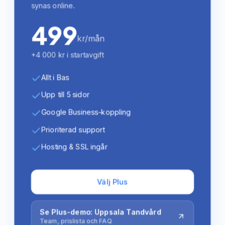
synas online.
499
kr/mån
+4 000 kr i startavgift
Allt i Bas
Upp till 5 sidor
Google Business-koppling
Prioriterad support
Hosting & SSL ingår
Välj Plus
Se Plus-demo: Uppsala Tandvård
Team, prislista och FAQ