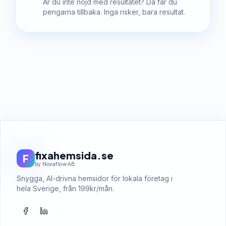
Är du inte nöjd med resultatet? Då får du
pengarna tillbaka. Inga risker, bara resultat.
fixahemsida.se
F
by Novaflow AB
Snygga, AI-drivna hemsidor för lokala företag i
hela Sverige, från 199kr/mån.