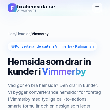
fixahemsida.se
F
by Novaflow AB
Hem
/
Hemsida
/
Vimmerby
Konverterande sajter i Vimmerby
·
Kalmar län
Hemsida som drar in
kunder i
Vimmerby
Vad gör en bra hemsida? Den drar in kunder.
Vi bygger konverterande hemsidor för företag
i Vimmerby med tydliga call-to-actions,
smarta formulär och en design som leder