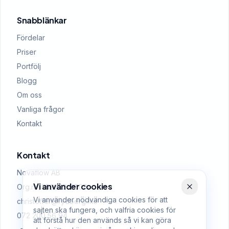
Snabblänkar
Fördelar
Priser
Portfölj
Blogg
Om oss
Vanliga frågor
Kontakt
Kontakt
Novaflow AB
Vi använder cookies
Org.nr: 559522-0509
Vi använder nödvändiga cookies för att
christoffer@rydberg.me
sajten ska fungera, och valfria cookies för
072 200 56 94
att förstå hur den används så vi kan göra