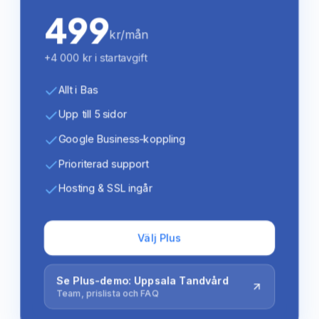
499
kr/mån
+4 000 kr i startavgift
Allt i Bas
Upp till 5 sidor
Google Business-koppling
Prioriterad support
Hosting & SSL ingår
Välj Plus
Se Plus-demo: Uppsala Tandvård
Team, prislista och FAQ