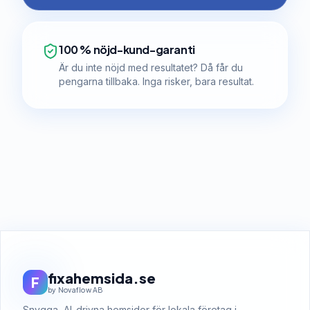
100 % nöjd-kund-garanti
Är du inte nöjd med resultatet? Då får du
pengarna tillbaka. Inga risker, bara resultat.
fixahemsida.se
F
by Novaflow AB
Snygga, AI-drivna hemsidor för lokala företag i