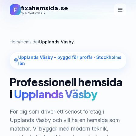
fixahemsida.se
F
by Novaflow AB
Hem
/
Hemsida
/
Upplands Väsby
Upplands Väsby – byggd för proffs
·
Stockholms
län
Professionell hemsida
i
Upplands Väsby
För dig som driver ett seriöst företag i
Upplands Väsby och vill ha en hemsida som
matchar. Vi bygger med modern teknik,