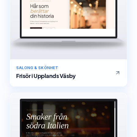
SALONG & SKÖNHET
Frisör
i
Upplands Väsby