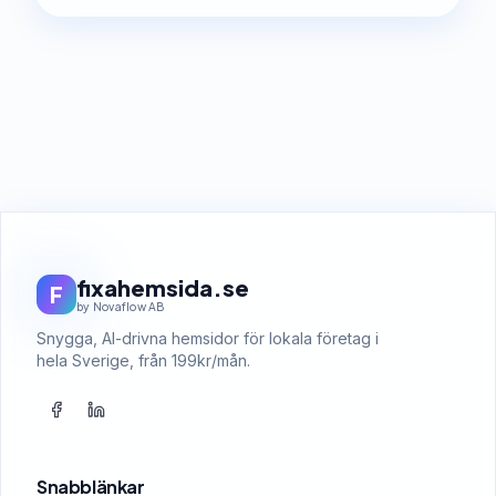
fixahemsida.se
F
by Novaflow AB
Snygga, AI-drivna hemsidor för lokala företag i
hela Sverige, från 199kr/mån.
Snabblänkar