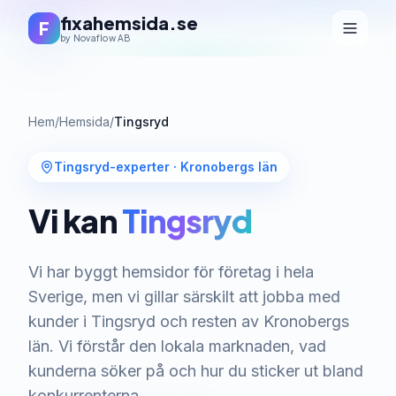
fixahemsida.se
F
by Novaflow AB
Hem
/
Hemsida
/
Tingsryd
Tingsryd-experter
·
Kronobergs län
Vi kan
Tingsryd
Vi har byggt hemsidor för företag i hela
Sverige, men vi gillar särskilt att jobba med
kunder i Tingsryd och resten av Kronobergs
län. Vi förstår den lokala marknaden, vad
kunderna söker på och hur du sticker ut bland
konkurrenterna.