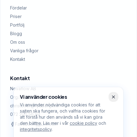
Fördelar
Priser
Portfölj
Blogg
Om oss
Vanliga frågor
Kontakt
Kontakt
Novaflow AB
Vi använder cookies
Org.nr: 559522-0509
Vi använder nödvändiga cookies för att
christoffer@rydberg.me
sajten ska fungera, och valfria cookies för
072 200 56 94
att förstå hur den används så vi kan göra
den bättre. Läs mer i vår
cookie policy
och
Facebook
LinkedIn
integritetspolicy
.