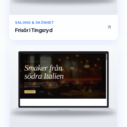
SALONG & SKÖNHET
Frisör
i
Tingsryd