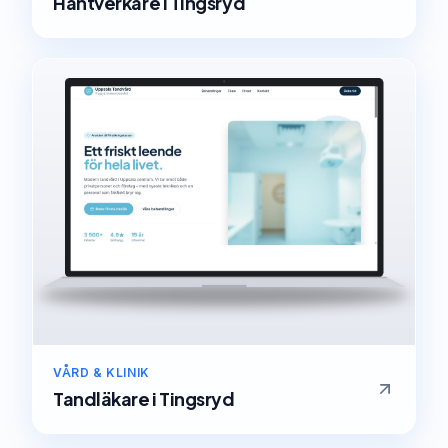
Hantverkare
i
Tingsryd
VÅRD & KLINIK
Tandläkare
i
Tingsryd