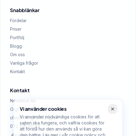
Snabblänkar
Fördelar
Priser
Portfölj
Blogg
Om oss
Vanliga frågor
Kontakt
Kontakt
Novaflow AB
Vi använder cookies
Org.nr: 559522-0509
Vi använder nödvändiga cookies för att
christoffer@rydberg.me
sajten ska fungera, och valfria cookies för
072 200 56 94
att förstå hur den används så vi kan göra
den bättre. Läs mer i vår
cookie policy
och
Facebook
LinkedIn