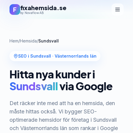
fixahemsida.se
F
by Novaflow AB
Hem
/
Hemsida
/
Sundsvall
SEO i Sundsvall
·
Västernorrlands län
Hitta nya kunder i
Sundsvall
via Google
Det räcker inte med att ha en hemsida, den
måste hittas också. Vi bygger SEO-
optimerade hemsidor för företag i Sundsvall
och Västernorrlands län som rankar i Google