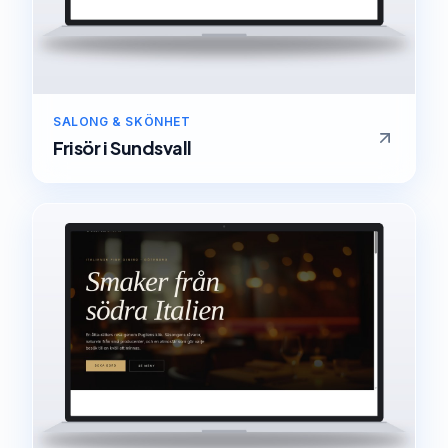
SALONG & SKÖNHET
Frisör
i
Sundsvall