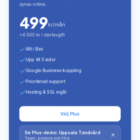
synas online.
499
kr/mån
+4 000 kr i startavgift
Allt i Bas
Upp till 5 sidor
Google Business-koppling
Prioriterad support
Hosting & SSL ingår
Välj Plus
Se Plus-demo: Uppsala Tandvård
Team, prislista och FAQ