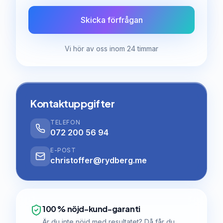
Skicka förfrågan
Vi hör av oss inom 24 timmar
Kontaktuppgifter
TELEFON
072 200 56 94
E-POST
christoffer@rydberg.me
100 % nöjd-kund-garanti
Är du inte nöjd med resultatet? Då får du