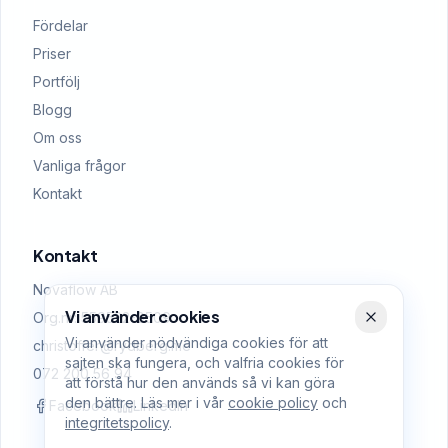
Fördelar
Priser
Portfölj
Blogg
Om oss
Vanliga frågor
Kontakt
Kontakt
Novaflow AB
Vi använder cookies
Org.nr: 559522-0509
Vi använder nödvändiga cookies för att
christoffer@rydberg.me
sajten ska fungera, och valfria cookies för
072 200 56 94
att förstå hur den används så vi kan göra
den bättre. Läs mer i vår
cookie policy
och
Facebook
LinkedIn
integritetspolicy
.