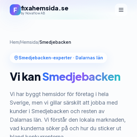
fixahemsida.se
F
by Novaflow AB
Hem
/
Hemsida
/
Smedjebacken
Smedjebacken-experter
·
Dalarnas län
Vi kan
Smedjebacken
Vi har byggt hemsidor för företag i hela
Sverige, men vi gillar särskilt att jobba med
kunder i Smedjebacken och resten av
Dalarnas län. Vi förstår den lokala marknaden,
vad kunderna söker på och hur du sticker ut
bland konkurrenterna.