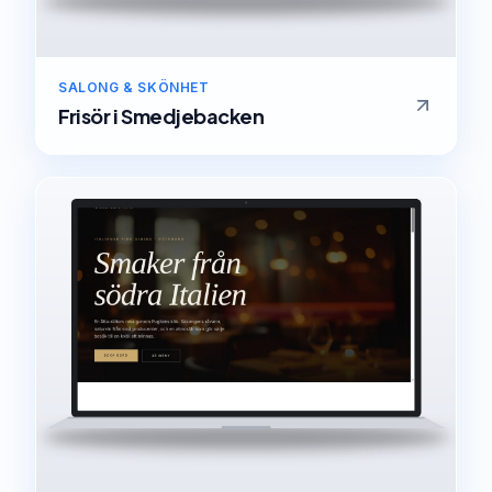
SALONG & SKÖNHET
Frisör
i
Smedjebacken