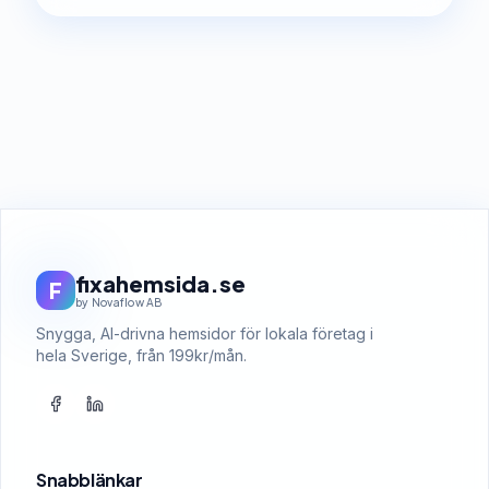
fixahemsida.se
F
by Novaflow AB
Snygga, AI-drivna hemsidor för lokala företag i
hela Sverige, från 199kr/mån.
Snabblänkar