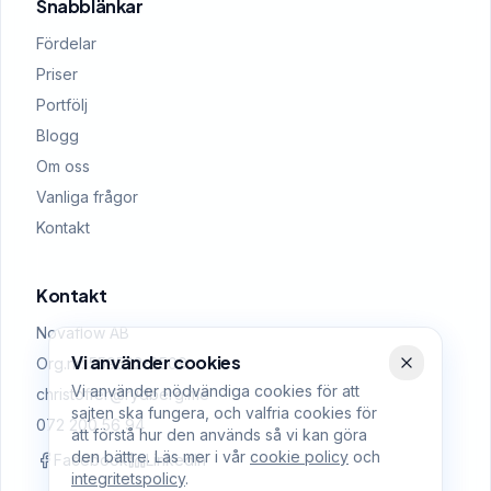
Snabblänkar
Fördelar
Priser
Portfölj
Blogg
Om oss
Vanliga frågor
Kontakt
Kontakt
Novaflow AB
Vi använder cookies
Org.nr: 559522-0509
Vi använder nödvändiga cookies för att
christoffer@rydberg.me
sajten ska fungera, och valfria cookies för
072 200 56 94
att förstå hur den används så vi kan göra
den bättre. Läs mer i vår
cookie policy
och
Facebook
LinkedIn
integritetspolicy
.