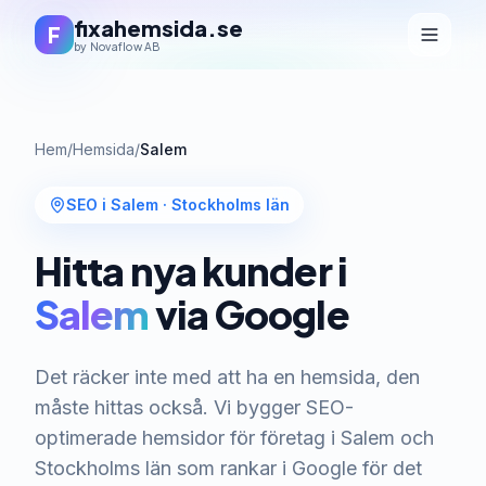
fixahemsida.se
F
by Novaflow AB
Hem
/
Hemsida
/
Salem
SEO i Salem
·
Stockholms län
Hitta nya kunder i
Salem
via Google
Det räcker inte med att ha en hemsida, den
måste hittas också. Vi bygger SEO-
optimerade hemsidor för företag i Salem och
Stockholms län som rankar i Google för det