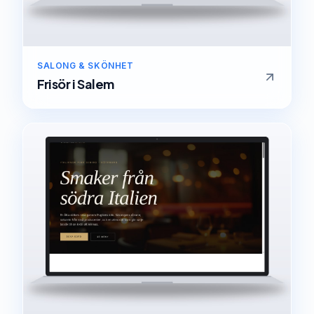
SALONG & SKÖNHET
Frisör
i
Salem