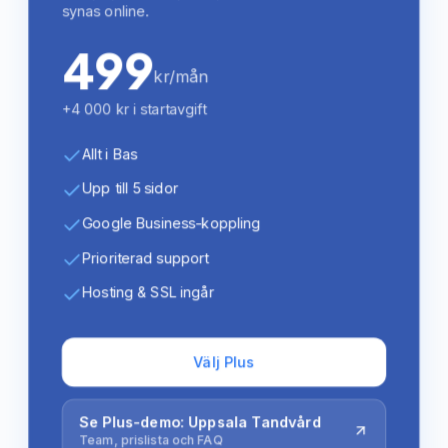
synas online.
499
kr/mån
+4 000 kr i startavgift
Allt i Bas
Upp till 5 sidor
Google Business-koppling
Prioriterad support
Hosting & SSL ingår
Välj Plus
Se Plus-demo: Uppsala Tandvård
Team, prislista och FAQ