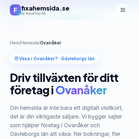
fixahemsida.se
F
by Novaflow AB
Hem
/
Hemsida
/
Ovanåker
Växa i Ovanåker?
·
Gävleborgs län
Driv tillväxten för ditt
företag i
Ovanåker
Din hemsida är inte bara ett digitalt visitkort,
det är din viktigaste säljare. Vi bygger sajter
som hjälper företag i Ovanåker och
Gävleborgs län att växa: fler bokningar, fler