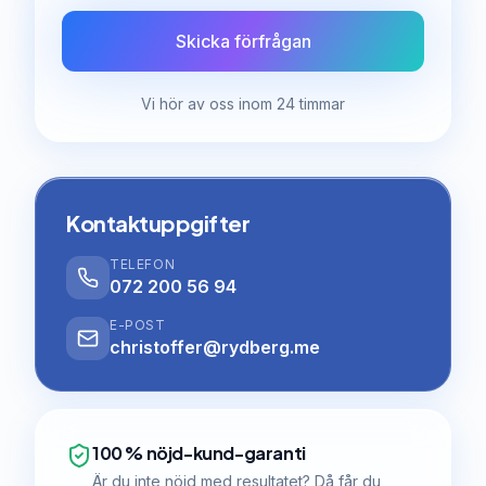
Skicka förfrågan
Vi hör av oss inom 24 timmar
Kontaktuppgifter
TELEFON
072 200 56 94
E-POST
christoffer@rydberg.me
100 % nöjd-kund-garanti
Är du inte nöjd med resultatet? Då får du