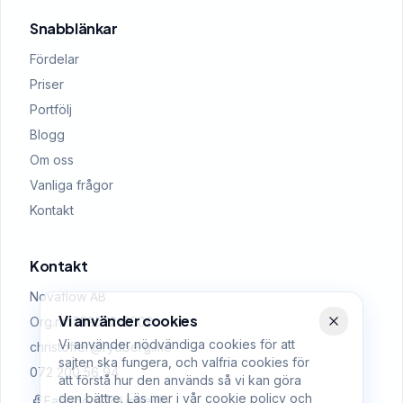
Snabblänkar
Fördelar
Priser
Portfölj
Blogg
Om oss
Vanliga frågor
Kontakt
Kontakt
Novaflow AB
Vi använder cookies
Org.nr: 559522-0509
Vi använder nödvändiga cookies för att
christoffer@rydberg.me
sajten ska fungera, och valfria cookies för
072 200 56 94
att förstå hur den används så vi kan göra
den bättre. Läs mer i vår
cookie policy
och
Facebook
LinkedIn