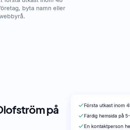
t första utkast inom 48
företag, byta namn eller
 webbyrå.
Första utkast inom 
Olofström på
Färdig hemsida på 5
En kontaktperson he