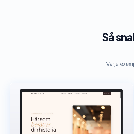
Så sna
Varje exem