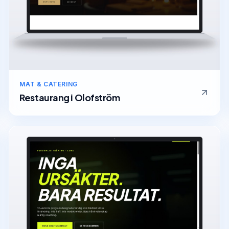
MAT & CATERING
Restaurang
i
Olofström