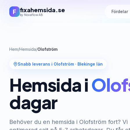
fixahemsida.se
F
Fördelar
by Novaflow AB
Hem
/
Hemsida
/
Olofström
Snabb leverans i Olofström
·
Blekinge län
Hemsida i
Olof
dagar
Behöver du en hemsida i Olofström fort? Vi 