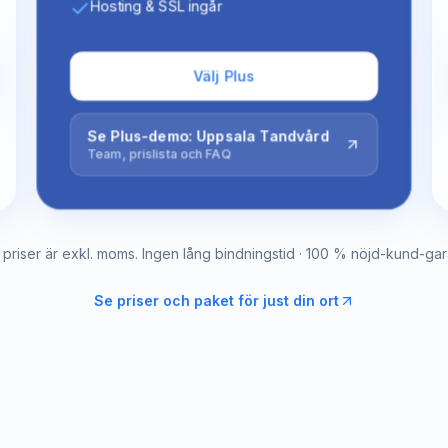
Hosting & SSL ingår
Välj Plus
Se Plus-demo: Uppsala Tandvård
Team, prislista och FAQ
a priser är exkl. moms. Ingen lång bindningstid · 100 % nöjd-kund-gara
Se priser och paket för just din ort