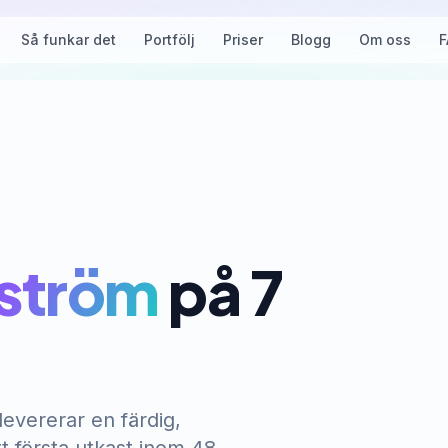
Så funkar det
Portfölj
Priser
Blogg
Om oss
F
ström
på 7
levererar en färdig,