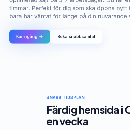
optimerad sajt på 5-7 arbetsdagar. Du får et
timmar. Perfekt för dig som ska öppna nytt 
bara har väntat för länge på din nuvarande
Kom igång
Boka snabbsamtal
SNABB TIDSPLAN
Färdig hemsida i 
en vecka