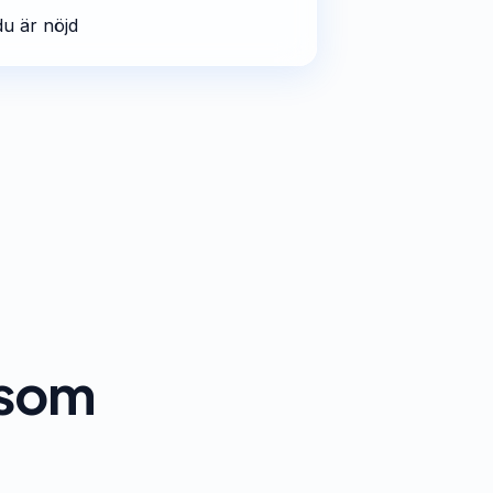
du är nöjd
t som