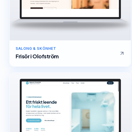
SALONG & SKÖNHET
Frisör
i
Olofström