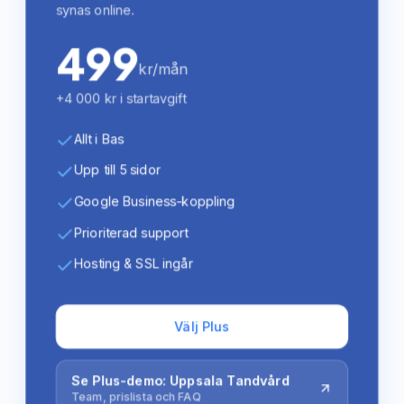
synas online.
499
kr/mån
+4 000 kr i startavgift
Allt i Bas
Upp till 5 sidor
Google Business-koppling
Prioriterad support
Hosting & SSL ingår
Välj Plus
Se Plus-demo: Uppsala Tandvård
Team, prislista och FAQ