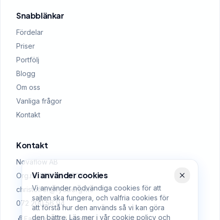
Snabblänkar
Fördelar
Priser
Portfölj
Blogg
Om oss
Vanliga frågor
Kontakt
Kontakt
Novaflow AB
Vi använder cookies
Org.nr: 559522-0509
Vi använder nödvändiga cookies för att
christoffer@rydberg.me
sajten ska fungera, och valfria cookies för
072 200 56 94
att förstå hur den används så vi kan göra
den bättre. Läs mer i vår
cookie policy
och
Facebook
LinkedIn