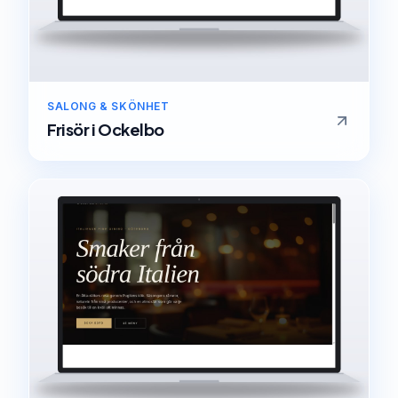
SALONG & SKÖNHET
Frisör
i
Ockelbo