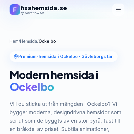
fixahemsida.se
F
by Novaflow AB
Hem
/
Hemsida
/
Ockelbo
Premium-hemsida i Ockelbo
·
Gävleborgs län
Modern hemsida i
Ockelbo
Vill du sticka ut från mängden i Ockelbo? Vi
bygger moderna, designdrivna hemsidor som
ser ut som de byggts av en stor byrå, fast till
en bråkdel av priset. Subtila animationer,