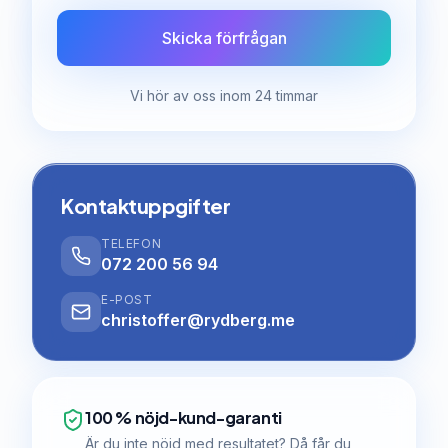
Skicka förfrågan
Vi hör av oss inom 24 timmar
Kontaktuppgifter
TELEFON
072 200 56 94
E-POST
christoffer@rydberg.me
100 % nöjd-kund-garanti
Är du inte nöjd med resultatet? Då får du