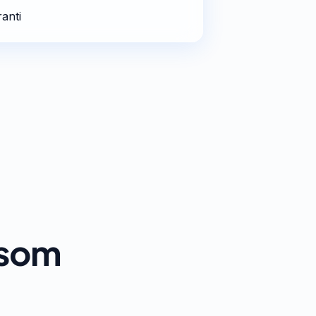
anti
t som