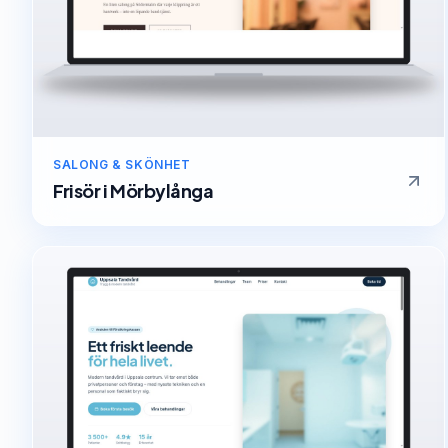
SALONG & SKÖNHET
Frisör
i
Mörbylånga