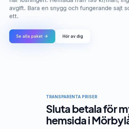
har lösningen. Hemsida från 199 kr/mån, ing
avgift. Bara en snygg och fungerande sajt s
ett.
Se alla paket
Hör av dig
TRANSPARENTA PRISER
Sluta betala för m
hemsida i Mörbyl