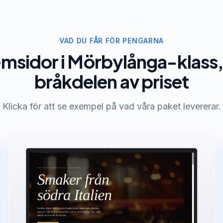
VAD DU FÅR FÖR PENGARNA
msidor i Mörbylånga-klass, t
bråkdelen av priset
Klicka för att se exempel på vad våra paket levererar.