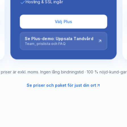
Hosting & SSL ingår
Välj Plus
Se Plus-demo: Uppsala Tandvård
Team, prislista och FAQ
a priser är exkl. moms. Ingen lång bindningstid · 100 % nöjd-kund-gara
Se priser och paket för just din ort