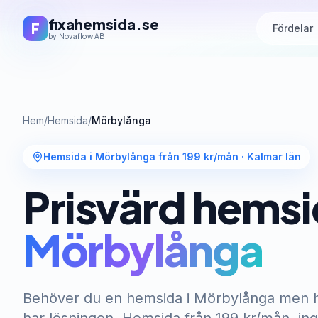
fixahemsida.se
F
Fördelar
by Novaflow AB
Hem
/
Hemsida
/
Mörbylånga
Hemsida i Mörbylånga från 199 kr/mån
·
Kalmar län
Prisvärd hemsi
Mörbylånga
Behöver du en hemsida i Mörbylånga men ha