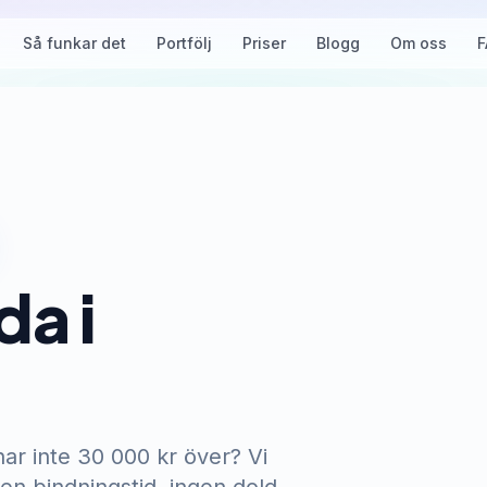
Så funkar det
Portfölj
Priser
Blogg
Om oss
F
da i
r inte 30 000 kr över? Vi