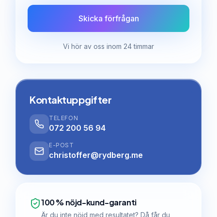
Skicka förfrågan
Vi hör av oss inom 24 timmar
Kontaktuppgifter
TELEFON
072 200 56 94
E-POST
christoffer@rydberg.me
100 % nöjd-kund-garanti
Är du inte nöjd med resultatet? Då får du