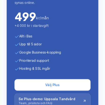
synas online.
499
kr/mån
+4 000 kr i startavgift
Allt i Bas
Upp till 5 sidor
Google Business-koppling
Prioriterad support
Hosting & SSL ingår
Välj Plus
Se Plus-demo: Uppsala Tandvård
Team, prislista och FAQ