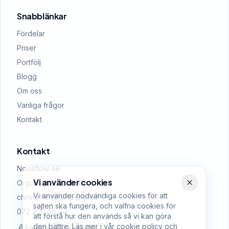
Snabblänkar
Fördelar
Priser
Portfölj
Blogg
Om oss
Vanliga frågor
Kontakt
Kontakt
Novaflow AB
Vi använder cookies
Org.nr: 559522-0509
Vi använder nödvändiga cookies för att
christoffer@rydberg.me
sajten ska fungera, och valfria cookies för
072 200 56 94
att förstå hur den används så vi kan göra
den bättre. Läs mer i vår
cookie policy
och
Facebook
LinkedIn