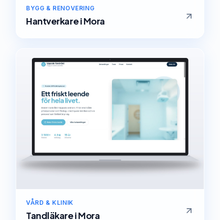
BYGG & RENOVERING
Hantverkare
i
Mora
VÅRD & KLINIK
Tandläkare
i
Mora