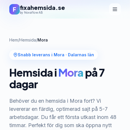
fixahemsida.se
F
by Novaflow AB
Hem
/
Hemsida
/
Mora
Snabb leverans i Mora
·
Dalarnas län
Hemsida i
Mora
på 7
dagar
Behöver du en hemsida i Mora fort? Vi
levererar en färdig, optimerad sajt på 5-7
arbetsdagar. Du får ett första utkast inom 48
timmar. Perfekt för dig som ska öppna nytt