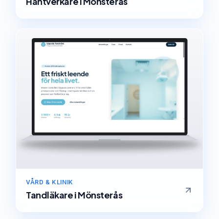
Hantverkare
i
Mönsterås
VÅRD & KLINIK
Tandläkare
i
Mönsterås