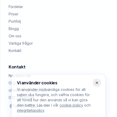
Fördelar
Priser
Portfölj
Blogg
Om oss
Vanliga frågor
Kontakt
Kontakt
Novaflow AB
Vi använder cookies
Org.nr: 559522-0509
Vi använder nödvändiga cookies för att
christoffer@rydberg.me
sajten ska fungera, och valfria cookies för
072 200 56 94
att förstå hur den används så vi kan göra
den bättre. Läs mer i vår
cookie policy
och
Facebook
LinkedIn
integritetspolicy
.