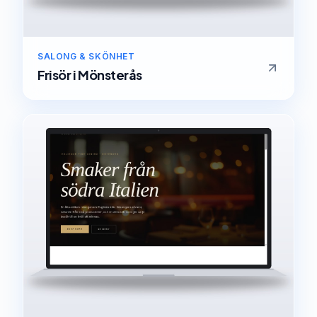
SALONG & SKÖNHET
Frisör
i
Mönsterås