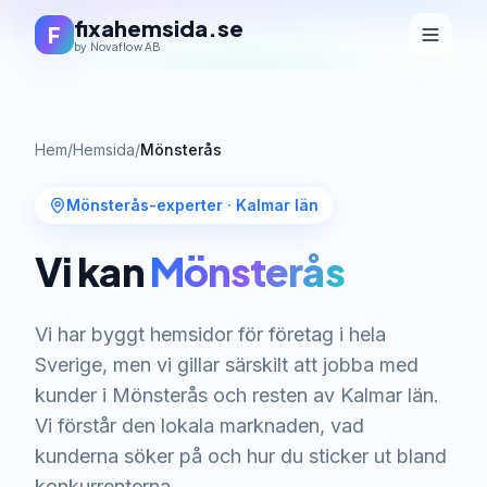
fixahemsida.se
F
by Novaflow AB
Hem
/
Hemsida
/
Mönsterås
Mönsterås-experter
·
Kalmar län
Vi kan
Mönsterås
Vi har byggt hemsidor för företag i hela
Sverige, men vi gillar särskilt att jobba med
kunder i Mönsterås och resten av Kalmar län.
Vi förstår den lokala marknaden, vad
kunderna söker på och hur du sticker ut bland
konkurrenterna.