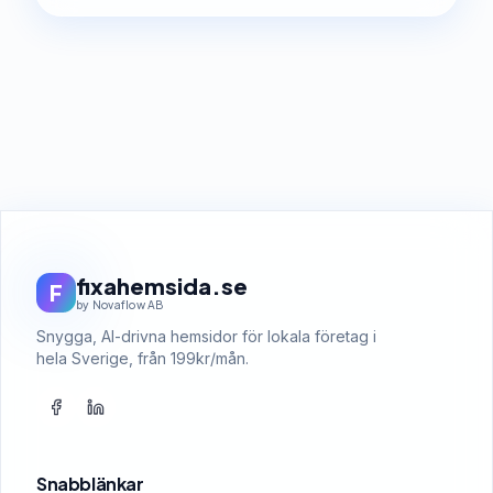
fixahemsida.se
F
by Novaflow AB
Snygga, AI-drivna hemsidor för lokala företag i
hela Sverige, från 199kr/mån.
Snabblänkar