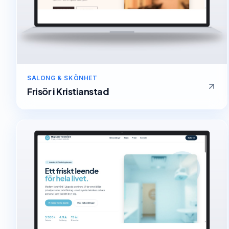
SALONG & SKÖNHET
Frisör
i
Kristianstad