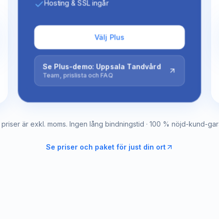
Hosting & SSL ingår
Välj Plus
Se Plus-demo: Uppsala Tandvård
Team, prislista och FAQ
a priser är exkl. moms. Ingen lång bindningstid · 100 % nöjd-kund-gara
Se priser och paket för just din ort