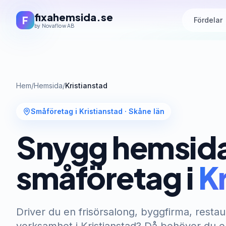
fixahemsida.se
F
Fördelar
by Novaflow AB
Hem
/
Hemsida
/
Kristianstad
Småföretag i Kristianstad
·
Skåne län
Snygg hemsida
småföretag i
K
Driver du en frisörsalong, byggfirma, restau