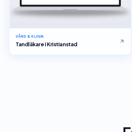
VÅRD & KLINIK
Tandläkare
i
Kristianstad