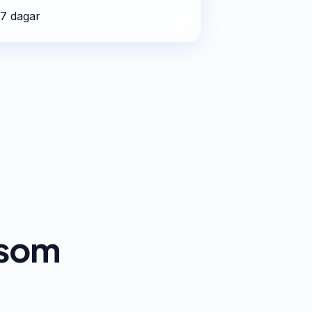
-7 dagar
t som