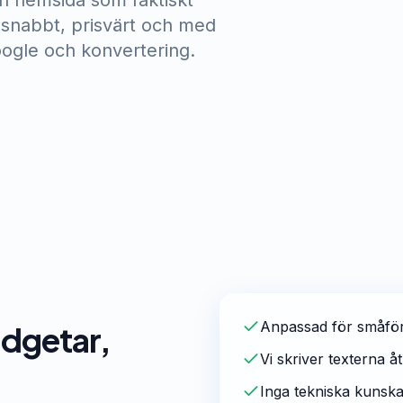
n hemsida som faktiskt
r snabbt, prisvärt och med
oogle och konvertering.
Anpassad för småföre
dgetar,
Vi skriver texterna åt
Inga tekniska kunsk