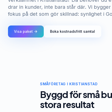
verksamhet i Kristianstad? Då behöver du e
drar in kunder, inte bara står där. Vi bygge
fokus på det som gör skillnad: synlighet i G
Visa paket
Boka kostnadsfritt samtal
SMÅFÖRETAG I KRISTIANSTAD
Byggd för små bu
stora resultat