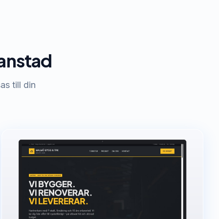
ianstad
s till din