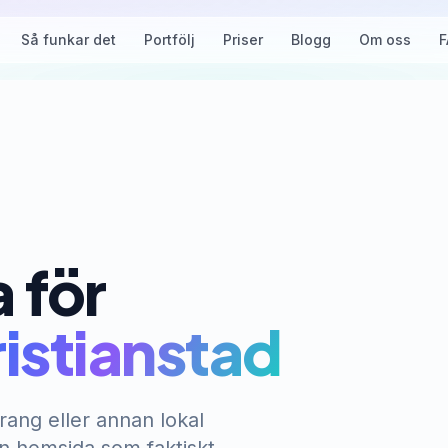
Så funkar det
Portfölj
Priser
Blogg
Om oss
F
 för
ristianstad
rang eller annan lokal