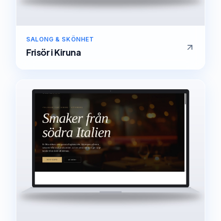
SALONG & SKÖNHET
Frisör
i
Kiruna