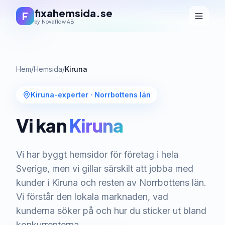
fixahemsida.se
F
by Novaflow AB
Hem
/
Hemsida
/
Kiruna
Kiruna-experter
·
Norrbottens län
Vi kan
Kiruna
Vi har byggt hemsidor för företag i hela
Sverige, men vi gillar särskilt att jobba med
kunder i Kiruna och resten av Norrbottens län.
Vi förstår den lokala marknaden, vad
kunderna söker på och hur du sticker ut bland
konkurrenterna.