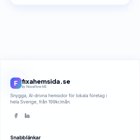
fixahemsida.se
F
by Novaflow AB
Snygga, AI-drivna hemsidor för lokala företag i
hela Sverige, från 199kr/mån.
Snabblänkar