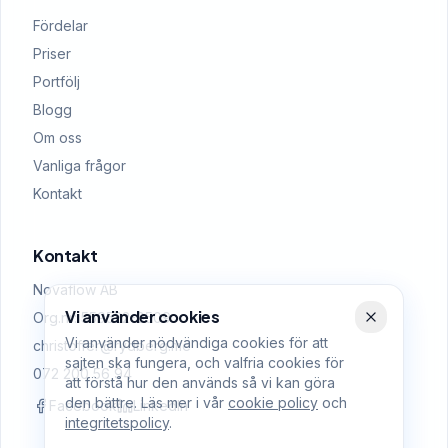
Fördelar
Priser
Portfölj
Blogg
Om oss
Vanliga frågor
Kontakt
Kontakt
Novaflow AB
Vi använder cookies
Org.nr: 559522-0509
Vi använder nödvändiga cookies för att
christoffer@rydberg.me
sajten ska fungera, och valfria cookies för
072 200 56 94
att förstå hur den används så vi kan göra
den bättre. Läs mer i vår
cookie policy
och
Facebook
LinkedIn
integritetspolicy
.