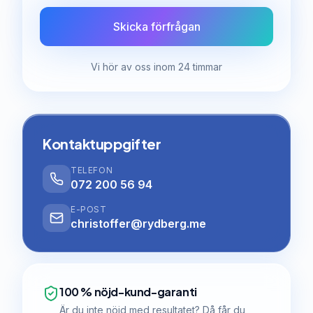
Skicka förfrågan
Vi hör av oss inom 24 timmar
Kontaktuppgifter
TELEFON
072 200 56 94
E-POST
christoffer@rydberg.me
100 % nöjd-kund-garanti
Är du inte nöjd med resultatet? Då får du