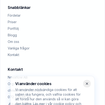
Snabblänkar
Fördelar
Priser
Portfölj
Blogg
Om oss
Vanliga frågor
Kontakt
Kontakt
Novaflow AB
Vi använder cookies
Org.nr: 559522-0509
Vi använder nödvändiga cookies för att
christoffer@rydberg.me
sajten ska fungera, och valfria cookies för
072 200 56 94
att förstå hur den används så vi kan göra
den bättre. Läs mer i vår
cookie policy
och
Facebook
LinkedIn