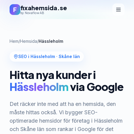
fixahemsida.se
F
by Novaflow AB
Hem
/
Hemsida
/
Hässleholm
SEO i Hässleholm
·
Skåne län
Hitta nya kunder i
Hässleholm
via Google
Det räcker inte med att ha en hemsida, den
måste hittas också. Vi bygger SEO-
optimerade hemsidor för företag i Hässleholm
och Skåne län som rankar i Google för det