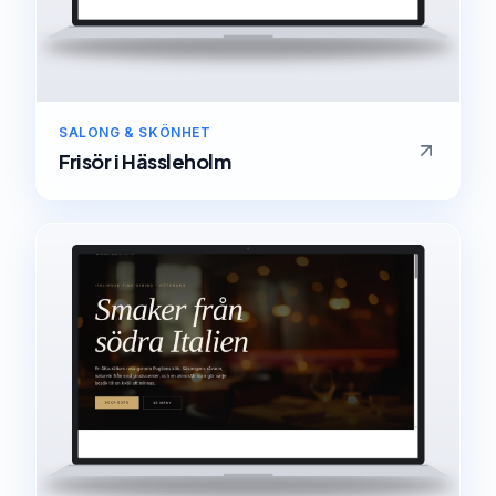
SALONG & SKÖNHET
Frisör
i
Hässleholm