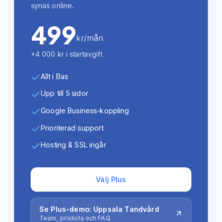
synas online.
499
kr/mån
+4 000 kr i startavgift
Allt i Bas
Upp till 5 sidor
Google Business-koppling
Prioriterad support
Hosting & SSL ingår
Välj Plus
Se Plus-demo: Uppsala Tandvård
Team, prislista och FAQ