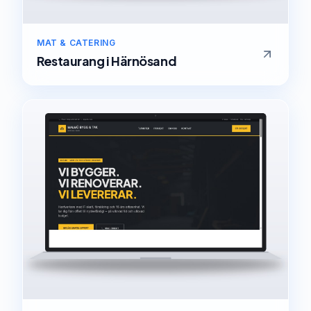
MAT & CATERING
Restaurang
i
Härnösand