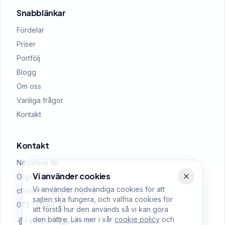
Snabblänkar
Fördelar
Priser
Portfölj
Blogg
Om oss
Vanliga frågor
Kontakt
Kontakt
Novaflow AB
Vi använder cookies
Org.nr: 559522-0509
Vi använder nödvändiga cookies för att
christoffer@rydberg.me
sajten ska fungera, och valfria cookies för
072 200 56 94
att förstå hur den används så vi kan göra
den bättre. Läs mer i vår
cookie policy
och
Facebook
LinkedIn