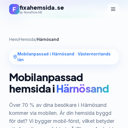
fixahemsida.se
F
by Novaflow AB
Hem
/
Hemsida
/
Härnösand
Mobilanpassad i Härnösand
·
Västernorrlands
län
Mobilanpassad
hemsida i
Härnösand
Över 70 % av dina besökare i Härnösand
kommer via mobilen. Är din hemsida byggd
för det? Vi bygger mobil-först, vilket betyder