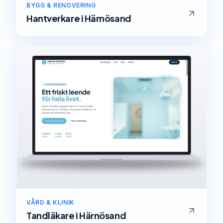
BYGG & RENOVERING
Hantverkare
i
Härnösand
VÅRD & KLINIK
Tandläkare
i
Härnösand