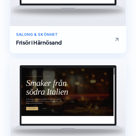
SALONG & SKÖNHET
Frisör
i
Härnösand