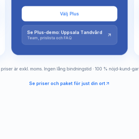
Välj Plus
Se Plus-demo: Uppsala Tandvård
Team, prislista och FAQ
a priser är exkl. moms. Ingen lång bindningstid · 100 % nöjd-kund-gara
Se priser och paket för just din ort