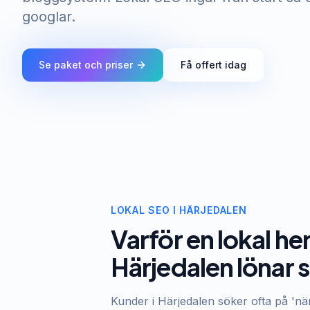
googlar.
Se paket och priser
Få offert idag
LOKAL SEO I HÄRJEDALEN
Varför en lokal he
Härjedalen lönar s
Kunder i Härjedalen söker ofta på 'när