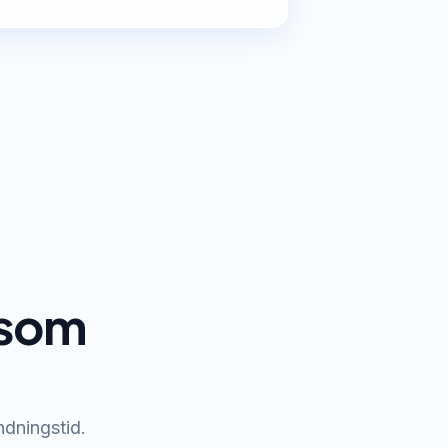
t som
ndningstid.