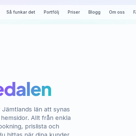
Så funkar det
Portfölj
Priser
Blogg
Om oss
F
edalen
v Jämtlands län att synas
emsidor. Allt från enkla
okning, prislista och
du hittas när dina kunder