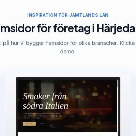
INSPIRATION FÖR JÄMTLANDS LÄN
msidor för företag i Härjeda
på hur vi bygger hemsidor för olika branscher. Klicka 
demo.