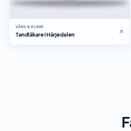
VÅRD & KLINIK
Tandläkare
i
Härjedalen
F