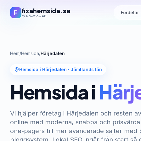
fixahemsida.se
F
Fördelar
by Novaflow AB
Hem
/
Hemsida
/
Härjedalen
Hemsida i Härjedalen
·
Jämtlands län
Hemsida i
Härj
Vi hjälper företag i Härjedalen och resten a
online med moderna, snabba och prisvärda h
one-pagers till mer avancerade sajter med b
bloggsystem. Lokal SEO ingår från start så 