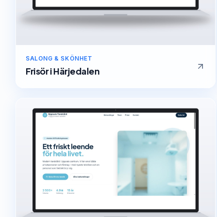
SALONG & SKÖNHET
Frisör
i
Härjedalen