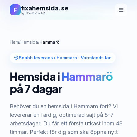
fixahemsida.se
F
by Novaflow AB
Hem
/
Hemsida
/
Hammarö
Snabb leverans i Hammarö
·
Värmlands län
Hemsida i
Hammarö
på 7 dagar
Behöver du en hemsida i Hammarö fort? Vi
levererar en färdig, optimerad sajt på 5-7
arbetsdagar. Du får ett första utkast inom 48
timmar. Perfekt för dig som ska öppna nytt