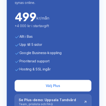
synas online.
499
kr/mån
+4 000 kr i startavgift
Allt i Bas
Upp till 5 sidor
Google Business-koppling
Prioriterad support
Hosting & SSL ingår
Välj Plus
Se Plus-demo: Uppsala Tandvård
Team, prislista och FAQ