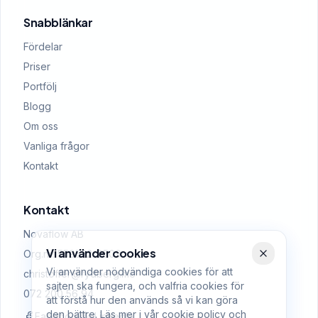
Snabblänkar
Fördelar
Priser
Portfölj
Blogg
Om oss
Vanliga frågor
Kontakt
Kontakt
Novaflow AB
Vi använder cookies
Org.nr: 559522-0509
Vi använder nödvändiga cookies för att
christoffer@rydberg.me
sajten ska fungera, och valfria cookies för
072 200 56 94
att förstå hur den används så vi kan göra
den bättre. Läs mer i vår
cookie policy
och
Facebook
LinkedIn