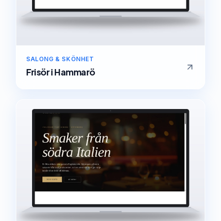
SALONG & SKÖNHET
Frisör
i
Hammarö