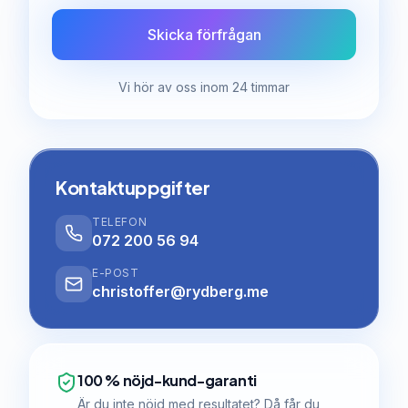
Skicka förfrågan
Vi hör av oss inom 24 timmar
Kontaktuppgifter
TELEFON
072 200 56 94
E-POST
christoffer@rydberg.me
100 % nöjd-kund-garanti
Är du inte nöjd med resultatet? Då får du