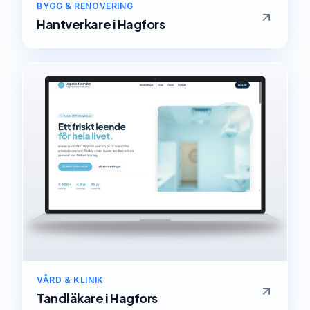
BYGG & RENOVERING
Hantverkare
i
Hagfors
VÅRD & KLINIK
Tandläkare
i
Hagfors