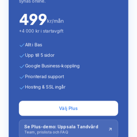
synas online.
499
kr/mån
+4 000 kr i startavgift
Allt i Bas
Upp till 5 sidor
Google Business-koppling
Prioriterad support
Hosting & SSL ingår
Välj Plus
Se Plus-demo: Uppsala Tandvård
Team, prislista och FAQ