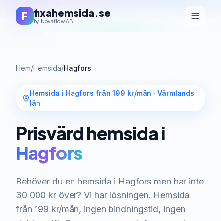
fixahemsida.se
F
by Novaflow AB
Hem
/
Hemsida
/
Hagfors
Hemsida i Hagfors från 199 kr/mån
·
Värmlands
län
Prisvärd hemsida i
Hagfors
Behöver du en hemsida i Hagfors men har inte
30 000 kr över? Vi har lösningen. Hemsida
från 199 kr/mån, ingen bindningstid, ingen