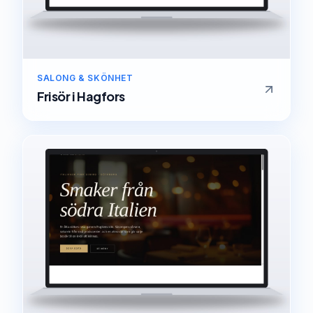
SALONG & SKÖNHET
Frisör
i
Hagfors