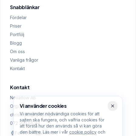
Snabblänkar
Fördelar
Priser
Portfölj
Blogg
Om oss
Vanliga frågor
Kontakt
Kontakt
Novaflow AB
Vi använder cookies
Org.nr: 559522-0509
Vi använder nödvändiga cookies för att
christoffer@rydberg.me
sajten ska fungera, och valfria cookies för
072 200 56 94
att förstå hur den används så vi kan göra
den bättre. Läs mer i vår
cookie policy
och
Facebook
LinkedIn