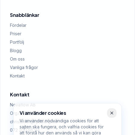
Snabblänkar
Fördelar
Priser
Portfölj
Blogg
Om oss
Vanliga frågor
Kontakt
Kontakt
Novaflow AB
Vi använder cookies
Org.nr: 559522-0509
Vi använder nödvändiga cookies för att
christoffer@rydberg.me
sajten ska fungera, och valfria cookies för
072 200 56 94
att förstå hur den används så vi kan göra