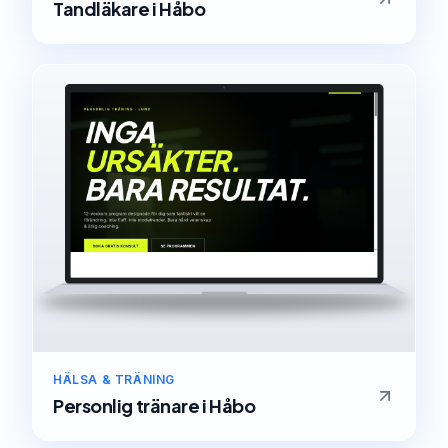
Tandläkare
i
Håbo
HÄLSA & TRÄNING
Personlig tränare
i
Håbo