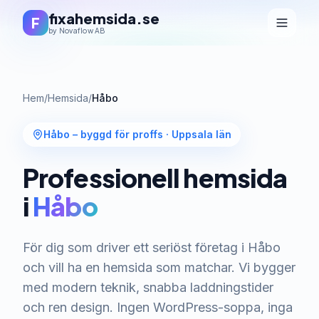
fixahemsida.se
F
by Novaflow AB
Hem
/
Hemsida
/
Håbo
Håbo – byggd för proffs
·
Uppsala län
Professionell hemsida
i
Håbo
För dig som driver ett seriöst företag i Håbo
och vill ha en hemsida som matchar. Vi bygger
med modern teknik, snabba laddningstider
och ren design. Ingen WordPress-soppa, inga