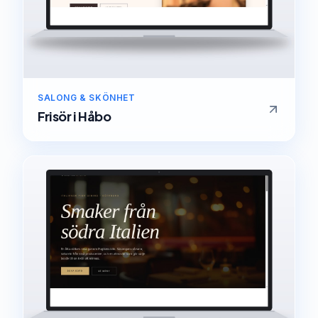
SALONG & SKÖNHET
Frisör
i
Håbo