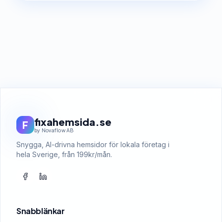
fixahemsida.se
F
by Novaflow AB
Snygga, AI-drivna hemsidor för lokala företag i
hela Sverige, från 199kr/mån.
Snabblänkar