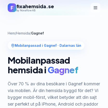
fixahemsida.se
F
by Novaflow AB
Hem
/
Hemsida
/
Gagnef
Mobilanpassad i Gagnef
·
Dalarnas län
Mobilanpassad
hemsida i
Gagnef
Över 70 % av dina besökare i Gagnef kommer
via mobilen. Är din hemsida byggd för det? Vi
bygger mobil-först, vilket betyder att din sajt
ser perfekt ut på iPhone, Android och paddor