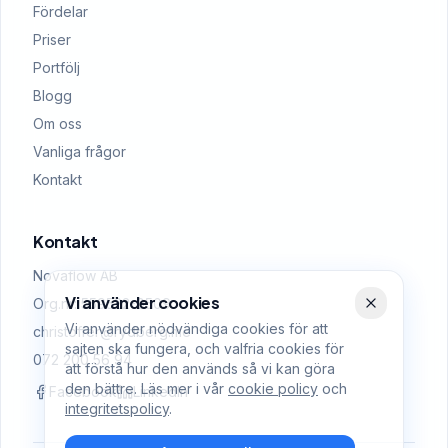
Fördelar
Priser
Portfölj
Blogg
Om oss
Vanliga frågor
Kontakt
Kontakt
Novaflow AB
Vi använder cookies
Org.nr: 559522-0509
Vi använder nödvändiga cookies för att
christoffer@rydberg.me
sajten ska fungera, och valfria cookies för
072 200 56 94
att förstå hur den används så vi kan göra
den bättre. Läs mer i vår
cookie policy
och
Facebook
LinkedIn
integritetspolicy
.