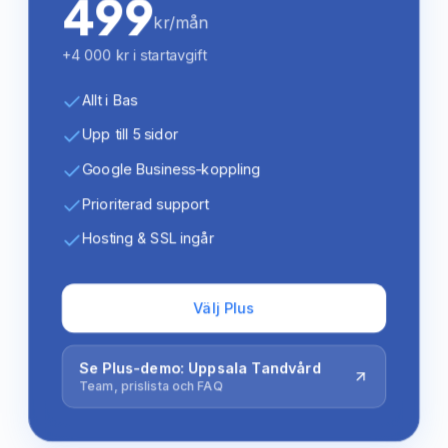
499
kr/mån
+4 000 kr i startavgift
Allt i Bas
Upp till 5 sidor
Google Business-koppling
Prioriterad support
Hosting & SSL ingår
Välj Plus
Se Plus-demo: Uppsala Tandvård
Team, prislista och FAQ