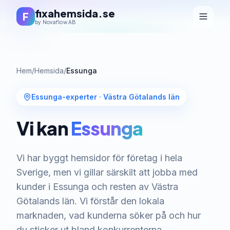
fixahemsida.se
F
by Novaflow AB
Hem
/
Hemsida
/
Essunga
Essunga-experter
·
Västra Götalands län
Vi kan
Essunga
Vi har byggt hemsidor för företag i hela
Sverige, men vi gillar särskilt att jobba med
kunder i Essunga och resten av Västra
Götalands län. Vi förstår den lokala
marknaden, vad kunderna söker på och hur
du sticker ut bland konkurrenterna.