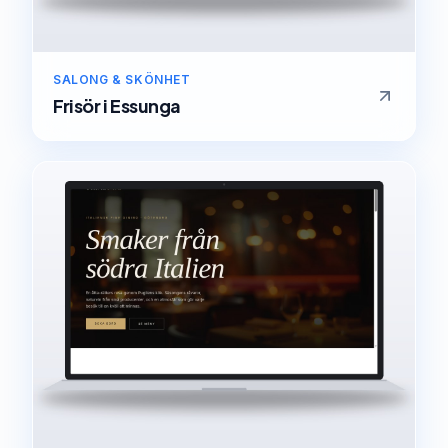
SALONG & SKÖNHET
Frisör
i
Essunga