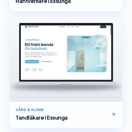
Hantverkare
i
Essunga
VÅRD & KLINIK
Tandläkare
i
Essunga