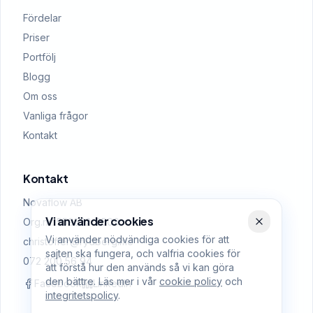
Fördelar
Priser
Portfölj
Blogg
Om oss
Vanliga frågor
Kontakt
Kontakt
Novaflow AB
Vi använder cookies
Org.nr: 559522-0509
Vi använder nödvändiga cookies för att
christoffer@rydberg.me
sajten ska fungera, och valfria cookies för
072 200 56 94
att förstå hur den används så vi kan göra
den bättre. Läs mer i vår
cookie policy
och
Facebook
LinkedIn
integritetspolicy
.