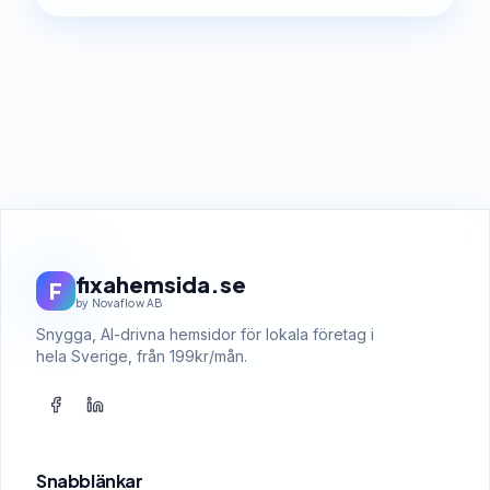
fixahemsida.se
F
by Novaflow AB
Snygga, AI-drivna hemsidor för lokala företag i
hela Sverige, från 199kr/mån.
Snabblänkar