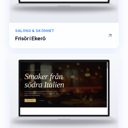
SALONG & SKÖNHET
Frisör
i
Ekerö