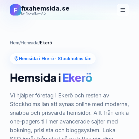
fixahemsida.se
F
by Novaflow AB
Hem
/
Hemsida
/
Ekerö
Hemsida i Ekerö
·
Stockholms län
Hemsida i
Ekerö
Vi hjälper företag i Ekerö och resten av
Stockholms län att synas online med moderna,
snabba och prisvärda hemsidor. Allt från enkla
one-pagers till mer avancerade sajter med
bokning, prislista och bloggsystem. Lokal
SEO ingår från start så du hittas när dina