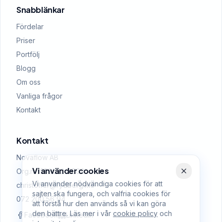
Snabblänkar
Fördelar
Priser
Portfölj
Blogg
Om oss
Vanliga frågor
Kontakt
Kontakt
Novaflow AB
Vi använder cookies
Org.nr: 559522-0509
Vi använder nödvändiga cookies för att
christoffer@rydberg.me
sajten ska fungera, och valfria cookies för
072 200 56 94
att förstå hur den används så vi kan göra
den bättre. Läs mer i vår
cookie policy
och
Facebook
LinkedIn