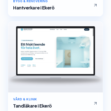
BYGG & RENOVERING
Hantverkare
i
Ekerö
VÅRD & KLINIK
Tandläkare
i
Ekerö