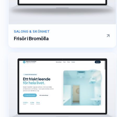
SALONG & SKÖNHET
Frisör
i
Bromölla