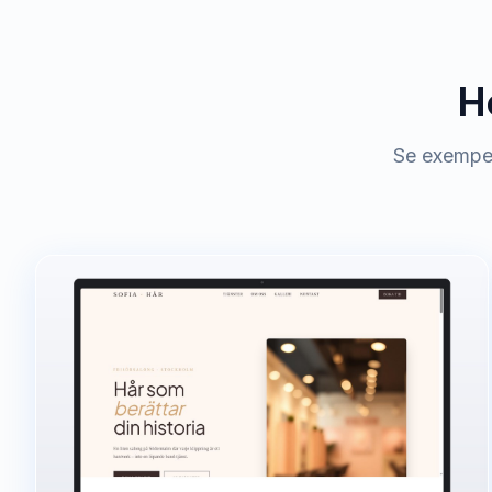
H
Se exempel 