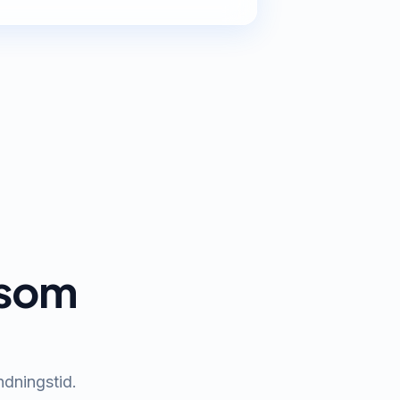
t som
ndningstid.