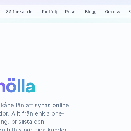
Så funkar det
Portfölj
Priser
Blogg
Om oss
F
ölla
Skåne län att synas online
r. Allt från enkla one-
g, prislista och
du hittas när dina kunder