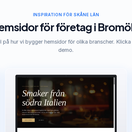
INSPIRATION FÖR SKÅNE LÄN
emsidor för företag i Bromöl
på hur vi bygger hemsidor för olika branscher. Klicka 
demo.