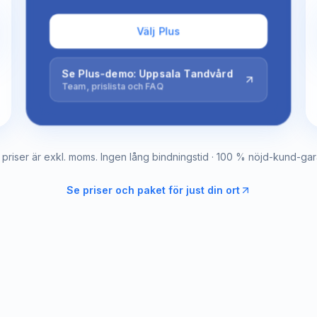
Välj Plus
Se Plus-demo: Uppsala Tandvård
Team, prislista och FAQ
a priser är exkl. moms. Ingen lång bindningstid · 100 % nöjd-kund-gara
Se priser och paket för just din ort