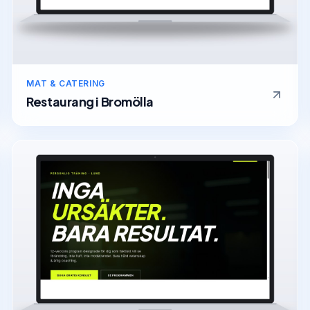
MAT & CATERING
Restaurang
i
Bromölla