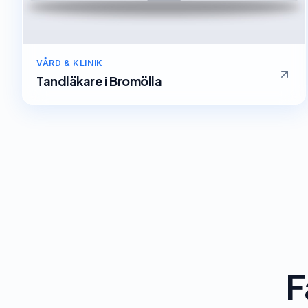
VÅRD & KLINIK
Tandläkare
i
Bromölla
F