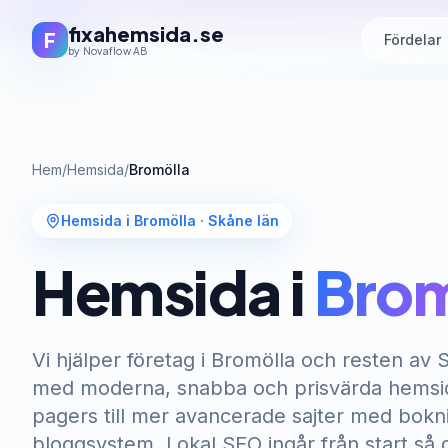
fixahemsida.se
F
Fördelar
by Novaflow AB
Hem
/
Hemsida
/
Bromölla
Hemsida i Bromölla
·
Skåne län
Hemsida i
Brom
Vi hjälper företag i Bromölla och resten av 
med moderna, snabba och prisvärda hemsido
pagers till mer avancerade sajter med boknin
bloggsystem. Lokal SEO ingår från start så 