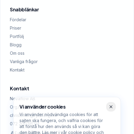
Snabblänkar
Fördelar
Priser
Portfölj
Blogg
Om oss
Vanliga frågor
Kontakt
Kontakt
Novaflow AB
Vi använder cookies
Org.nr: 559522-0509
Vi använder nödvändiga cookies för att
christoffer@rydberg.me
sajten ska fungera, och valfria cookies för
072 200 56 94
att förstå hur den används så vi kan göra
den bättre. Läs mer i vår
cookie policy
och
Facebook
LinkedIn