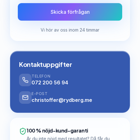
Skicka förfrågan
Vi hör av oss inom 24 timmar
Kontaktuppgifter
TELEFON
072 200 56 94
E-POST
christoffer@rydberg.me
100 % nöjd-kund-garanti
Är du inte nöjd med resultatet? Då får du