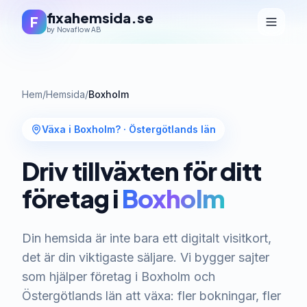
fixahemsida.se
F
by Novaflow AB
Hem
/
Hemsida
/
Boxholm
Växa i Boxholm?
·
Östergötlands län
Driv tillväxten för ditt
företag i
Boxholm
Din hemsida är inte bara ett digitalt visitkort,
det är din viktigaste säljare. Vi bygger sajter
som hjälper företag i Boxholm och
Östergötlands län att växa: fler bokningar, fler