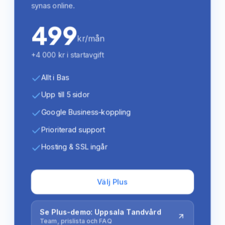
synas online.
499
kr/mån
+4 000 kr i startavgift
Allt i Bas
Upp till 5 sidor
Google Business-koppling
Prioriterad support
Hosting & SSL ingår
Välj Plus
Se Plus-demo: Uppsala Tandvård
Team, prislista och FAQ