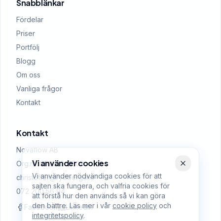
Snabblänkar
Fördelar
Priser
Portfölj
Blogg
Om oss
Vanliga frågor
Kontakt
Kontakt
Novaflow AB
Vi använder cookies
Org.nr: 559522-0509
Vi använder nödvändiga cookies för att
christoffer@rydberg.me
sajten ska fungera, och valfria cookies för
072 200 56 94
att förstå hur den används så vi kan göra
den bättre. Läs mer i vår
cookie policy
och
Facebook
LinkedIn
integritetspolicy
.