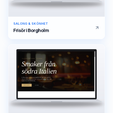
SALONG & SKÖNHET
Frisör
i
Borgholm