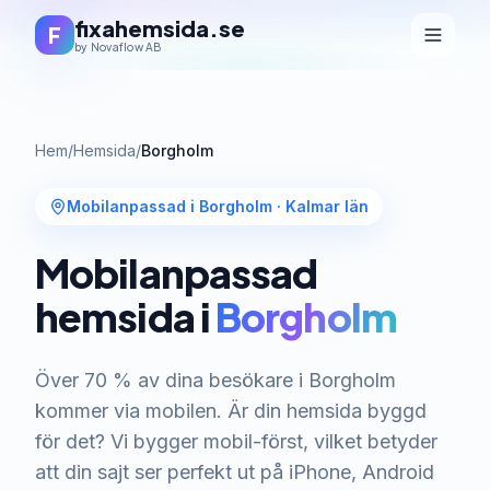
fixahemsida.se
F
by Novaflow AB
Hem
/
Hemsida
/
Borgholm
Mobilanpassad i Borgholm
·
Kalmar län
Mobilanpassad
hemsida i
Borgholm
Över 70 % av dina besökare i Borgholm
kommer via mobilen. Är din hemsida byggd
för det? Vi bygger mobil-först, vilket betyder
att din sajt ser perfekt ut på iPhone, Android