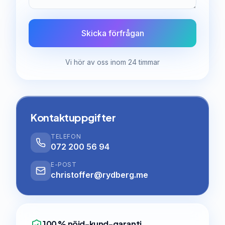
Skicka förfrågan
Vi hör av oss inom 24 timmar
Kontaktuppgifter
TELEFON
072 200 56 94
E-POST
christoffer@rydberg.me
100 % nöjd-kund-garanti