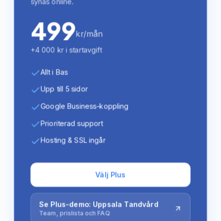
synas online.
499
kr/mån
+4 000 kr i startavgift
Allt i Bas
Upp till 5 sidor
Google Business-koppling
Prioriterad support
Hosting & SSL ingår
Välj Plus
Se Plus-demo: Uppsala Tandvård
Team, prislista och FAQ