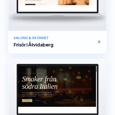
SALONG & SKÖNHET
Frisör
i
Åtvidaberg