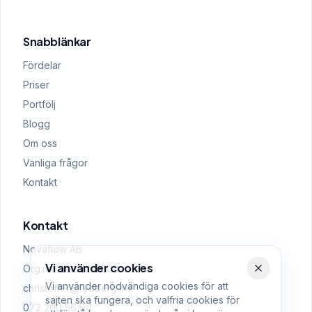
Snabblänkar
Fördelar
Priser
Portfölj
Blogg
Om oss
Vanliga frågor
Kontakt
Kontakt
Novaflow AB
Vi använder cookies
Org.nr: 559522-0509
Vi använder nödvändiga cookies för att
christoffer@rydberg.me
sajten ska fungera, och valfria cookies för
072 200 56 94