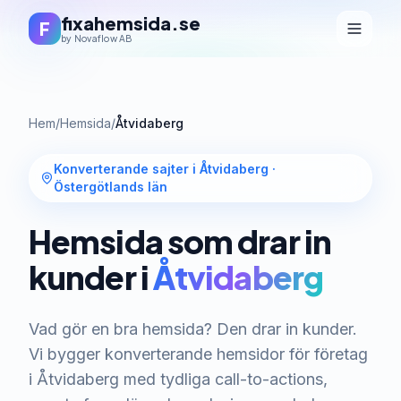
fixahemsida.se
F
by Novaflow AB
Hem
/
Hemsida
/
Åtvidaberg
Konverterande sajter i Åtvidaberg
·
Östergötlands län
Hemsida som drar in
kunder i
Åtvidaberg
Vad gör en bra hemsida? Den drar in kunder.
Vi bygger konverterande hemsidor för företag
i Åtvidaberg med tydliga call-to-actions,