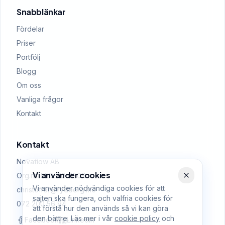
Snabblänkar
Fördelar
Priser
Portfölj
Blogg
Om oss
Vanliga frågor
Kontakt
Kontakt
Novaflow AB
Vi använder cookies
Org.nr: 559522-0509
Vi använder nödvändiga cookies för att
christoffer@rydberg.me
sajten ska fungera, och valfria cookies för
072 200 56 94
att förstå hur den används så vi kan göra
den bättre. Läs mer i vår
cookie policy
och
Facebook
LinkedIn