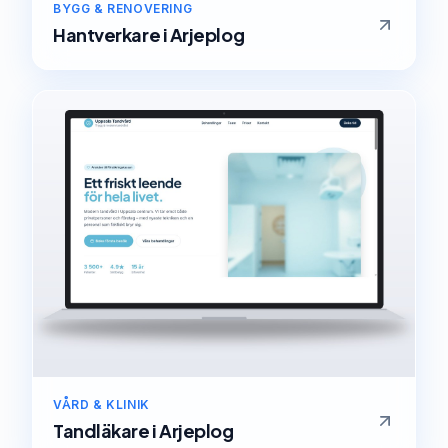
BYGG & RENOVERING
Hantverkare
i
Arjeplog
VÅRD & KLINIK
Tandläkare
i
Arjeplog