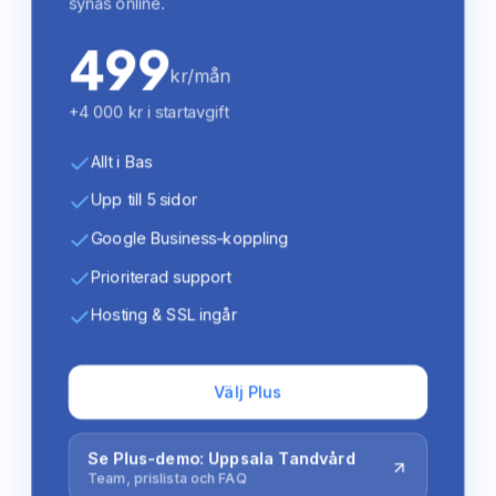
synas online.
499
kr/mån
+4 000 kr i startavgift
Allt i Bas
Upp till 5 sidor
Google Business-koppling
Prioriterad support
Hosting & SSL ingår
Välj Plus
Se Plus-demo: Uppsala Tandvård
Team, prislista och FAQ