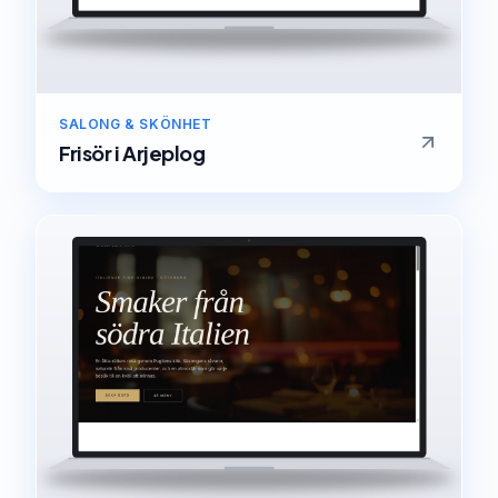
SALONG & SKÖNHET
Frisör
i
Arjeplog