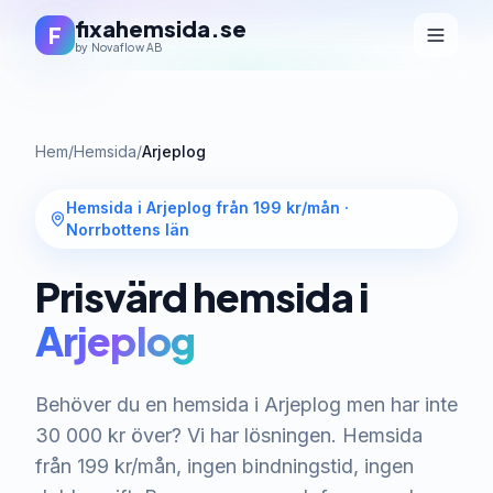
fixahemsida.se
F
by Novaflow AB
Hem
/
Hemsida
/
Arjeplog
Hemsida i Arjeplog från 199 kr/mån
·
Norrbottens län
Prisvärd hemsida i
Arjeplog
Behöver du en hemsida i Arjeplog men har inte
30 000 kr över? Vi har lösningen. Hemsida
från 199 kr/mån, ingen bindningstid, ingen