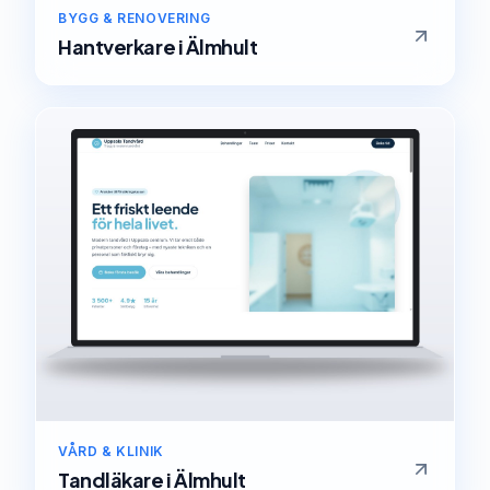
BYGG & RENOVERING
Hantverkare
i
Älmhult
VÅRD & KLINIK
Tandläkare
i
Älmhult