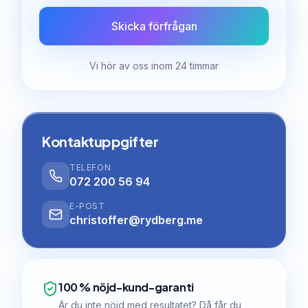
Skicka förfrågan
Vi hör av oss inom 24 timmar
Kontaktuppgifter
TELEFON
072 200 56 94
E-POST
christoffer@rydberg.me
100 % nöjd-kund-garanti
Är du inte nöjd med resultatet? Då får du