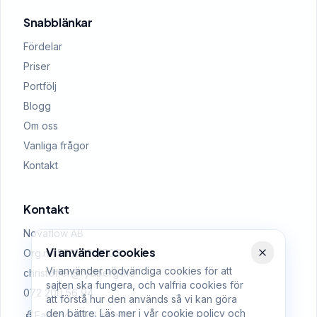
Snabblänkar
Fördelar
Priser
Portfölj
Blogg
Om oss
Vanliga frågor
Kontakt
Kontakt
Novaflow AB
Vi använder cookies
Org.nr: 559522-0509
Vi använder nödvändiga cookies för att
christoffer@rydberg.me
sajten ska fungera, och valfria cookies för
072 200 56 94
att förstå hur den används så vi kan göra
den bättre. Läs mer i vår
cookie policy
och
Facebook
LinkedIn