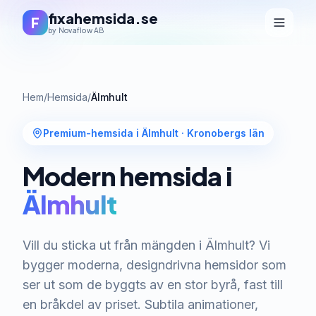
fixahemsida.se
F
by Novaflow AB
Hem
/
Hemsida
/
Älmhult
Premium-hemsida i Älmhult
·
Kronobergs län
Modern hemsida i
Älmhult
Vill du sticka ut från mängden i Älmhult? Vi
bygger moderna, designdrivna hemsidor som
ser ut som de byggts av en stor byrå, fast till
en bråkdel av priset. Subtila animationer,