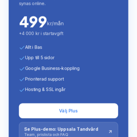
synas online.
499
kr/mån
+4 000 kr i startavgift
Allt i Bas
Upp till 5 sidor
Google Business-koppling
Prioriterad support
Hosting & SSL ingår
Välj Plus
Se Plus-demo: Uppsala Tandvård
Team, prislista och FAQ