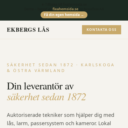
Tillbaka till fixahemsida.se
Demo – byggd av
fixahemsida.se
by Novaflow AB
Få din egen hemsida →
EKBERGS LÅS
KONTAKTA OSS
SÄKERHET SEDAN 1872 · KARLSKOGA
& ÖSTRA VÄRMLAND
Din leverantör av
säkerhet sedan 1872
Auktoriserade tekniker som hjälper dig med
lås, larm, passersystem och kameror. Lokal